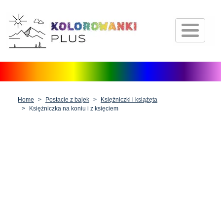
Strona główna
Postacie z bajek
Środki transportu
Zwierzęta
Home
Postacie z bajek
Księżniczki i książęta
Natura
Księżniczka na koniu i z księciem
Fantazja
Ludzie, postacie i zawody
Boże Narodzenie, Wielkanoc i
Walentynki
Antystres dla dorosłych
Inne