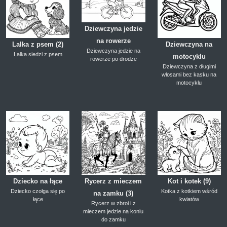
Dziewczyna jedzie
na rowerze
Lalka z psem (2)
Dziewczyna na
Dziewczyna jedzie na
Lalka siedzi z psem
motocyklu
rowerze po drodze
Dziewczyna z długimi
włosami bez kasku na
motocyklu
Dziecko na łące
Rycerz z mieczem
Kot i kotek (9)
Dziecko czołga się po
Kotka z kotkiem wśród
na zamku (3)
łące
kwiatów
Rycerz w zbroi i z
mieczem jedzie na koniu
do zamku