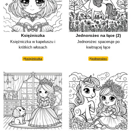
Księżniczka
Jednorożec na łące (2)
Księżniczka w kapeluszu i
Jednorożec spaceruje po
krótkich włosach
kwitnącej łące
#
księżniczka
#
jednorożec