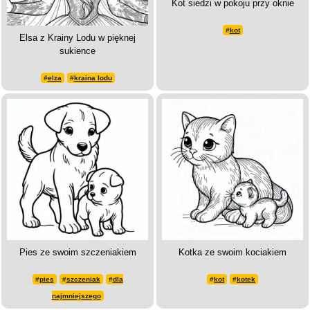
Kot siedzi w pokoju przy oknie
#
kot
Elsa z Krainy Lodu w pięknej
sukience
#
elza
#
kraina lodu
Pies ze swoim szczeniakiem
Kotka ze swoim kociakiem
#
pies
#
szczeniak
#
dla
#
kot
#
kotek
najmniejszego