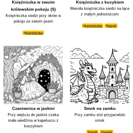
Księżniczka w swoim
Księżniczka z kucykiem
Wesoła księżniczka siedzi na łące
królewskim pokoju (5)
z małym jednorożcem
Księżniczka siedzi przy oknie w
pokoju ze swoim psem
#
księżniczka
#
kucyk
#
księżniczka
Czarownica w jaskini
Smok na zamku
Przy wejściu do jaskini czeka
Przy zamku stoi przyjacielski
mała wiedźma w kapeluszu z
smok
koszykiem
#
smok
#
zamek