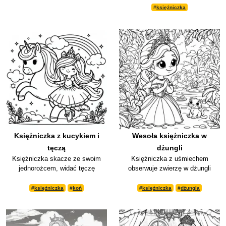
#
księżniczka
Księżniczka z kucykiem i
Wesoła księżniczka w
tęczą
dżungli
Księżniczka skacze ze swoim
Księżniczka z uśmiechem
jednorożcem, widać tęczę
obserwuje zwierzę w dżungli
#
księżniczka
#
koń
#
księżniczka
#
dżungla