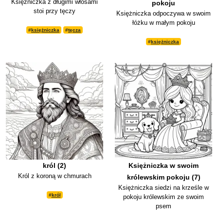
Księżniczka z długimi włosami
pokoju
stoi przy tęczy
Księżniczka odpoczywa w swoim
łóżku w małym pokoju
#
księżniczka
#
tęcza
#
księżniczka
król (2)
Księżniczka w swoim
Król z koroną w chmurach
królewskim pokoju (7)
Księżniczka siedzi na krześle w
#
król
pokoju królewskim ze swoim
psem