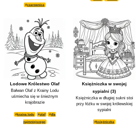
#
czarownica
Lodowe Królestwo Olaf
Księżniczka w swojej
Bałwan Olaf z Krainy Lodu
sypialni (3)
uśmiecha się w śnieżnym
Księżniczka w długiej sukni stoi
krajobrazie
przy łóżku w swojej królewskiej
sypialni
#
kraina lodu
#
olaf
#
dla
najmniejszego
#
księżniczka