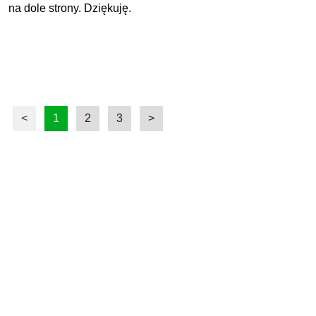
na dole strony. Dziękuję.
<
1
2
3
>