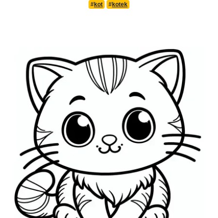
#
kot
#
kotek