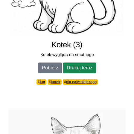
Kotek (3)
Kotek wygląda na smutnego
Pobierz
Drukuj teraz
#
kot
#
kotek
#
dla najmniejszego