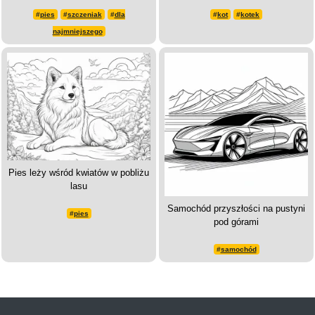
#
pies
#
szczeniak
#
dla
#
kot
#
kotek
najmniejszego
Pies leży wśród kwiatów w pobliżu
lasu
Samochód przyszłości na pustyni
#
pies
pod górami
#
samochód