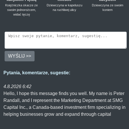
Księżniczka skacze ze
Dziewczyna w kapeluszu
Dziewczyna ze swoim
swoim jednorożcem,
na ruchliwej ulicy
koniem
widać tęczę
WYŚLIJ >>
Pytania, komentarze, sugestie:
4.8.2026 6:42
Hello, I hope this message finds you well. My name is Peter
Randall, and I represent the Marketing Department at SMG
Capital Inc., a Canada-based investment firm specializing in
helping businesses grow and expand through capital
investments. We support businesses with Flexible business
financing, Growth capital investment and Custom financing