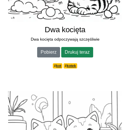
Dwa kocięta
Dwa kocięta odpoczywają szczęśliwie
Pobierz
Drukuj teraz
#
kot
#
kotek