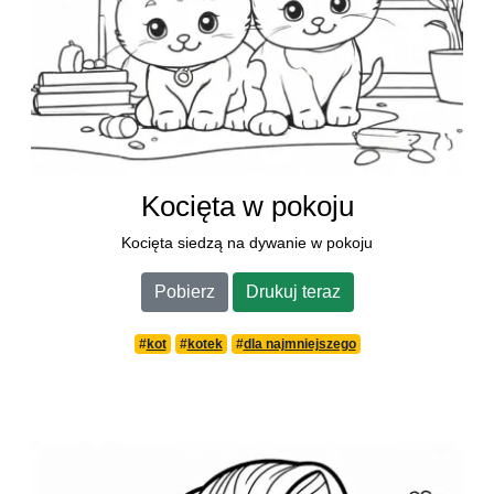
Kocięta w pokoju
Kocięta siedzą na dywanie w pokoju
Pobierz
Drukuj teraz
#
kot
#
kotek
#
dla najmniejszego