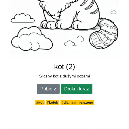
kot (2)
Śliczny kot z dużymi oczami
Pobierz
Drukuj teraz
#
kot
#
kotek
#
dla najmniejszego