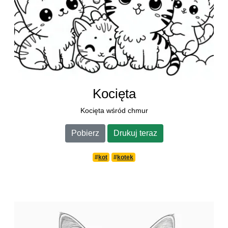
Kocięta
Kocięta wśród chmur
Pobierz
Drukuj teraz
#
kot
#
kotek