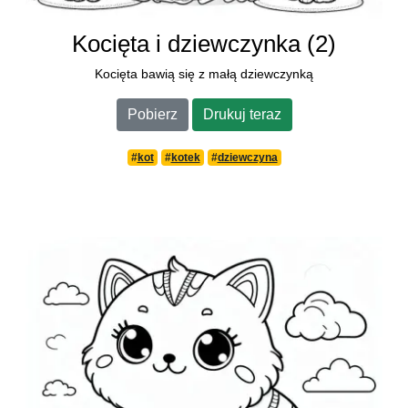
Kocięta i dziewczynka (2)
Kocięta bawią się z małą dziewczynką
Pobierz
Drukuj teraz
#
kot
#
kotek
#
dziewczyna