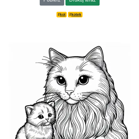
#
kot
#
kotek