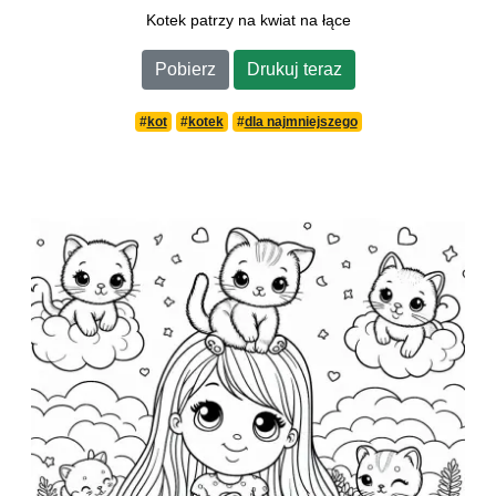
Kotek patrzy na kwiat na łące
Pobierz
Drukuj teraz
#
kot
#
kotek
#
dla najmniejszego