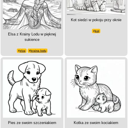
Kot siedzi w pokoju przy oknie
#
kot
Elsa z Krainy Lodu w pięknej
sukience
#
elza
#
kraina lodu
Pies ze swoim szczeniakiem
Kotka ze swoim kociakiem