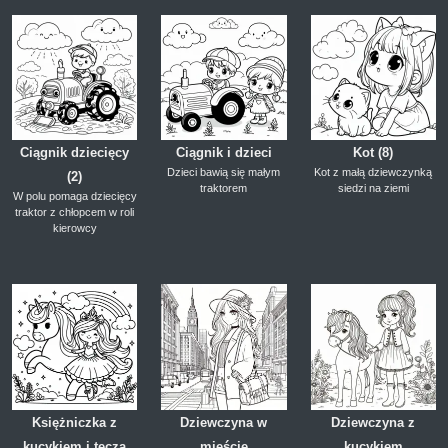
Ciągnik dziecięcy
Ciągnik i dzieci
Kot (8)
Dzieci bawią się małym
Kot z małą dziewczynką
(2)
traktorem
siedzi na ziemi
W polu pomaga dziecięcy
traktor z chłopcem w roli
kierowcy
Księżniczka z
Dziewczyna w
Dziewczyna z
kucykiem i tęczą
mieście
kucykiem