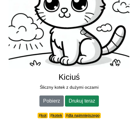
Kiciuś
Śliczny kotek z dużymi oczami
Pobierz
Drukuj teraz
#
kot
#
kotek
#
dla najmniejszego