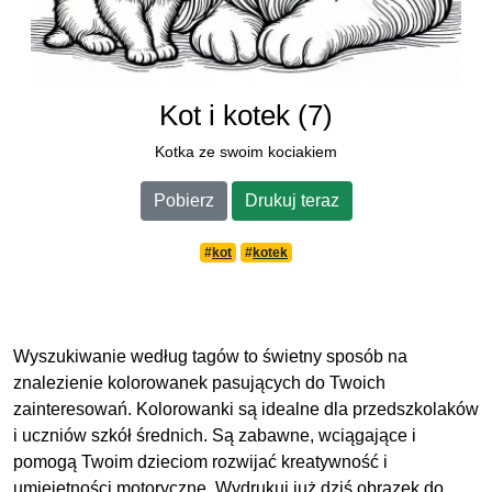
Kot i kotek (7)
Kotka ze swoim kociakiem
Pobierz
Drukuj teraz
#
kot
#
kotek
Wyszukiwanie według tagów to świetny sposób na
znalezienie kolorowanek pasujących do Twoich
zainteresowań. Kolorowanki są idealne dla przedszkolaków
i uczniów szkół średnich. Są zabawne, wciągające i
pomogą Twoim dzieciom rozwijać kreatywność i
umiejętności motoryczne. Wydrukuj już dziś obrazek do