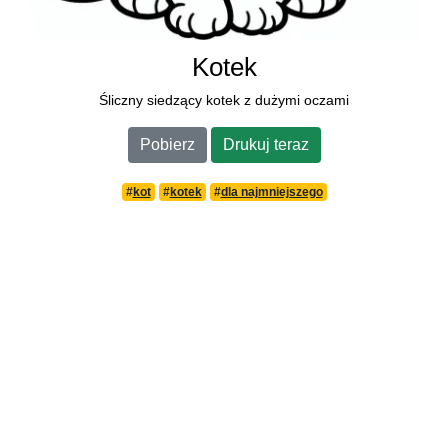
Kotek
Śliczny siedzący kotek z dużymi oczami
Pobierz
Drukuj teraz
#
kot
#
kotek
#
dla najmniejszego