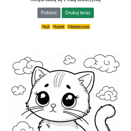
Pobierz
Drukuj teraz
#
kot
#
kotek
#
dziewczyna