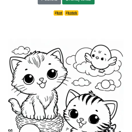
#
kot
#
kotek