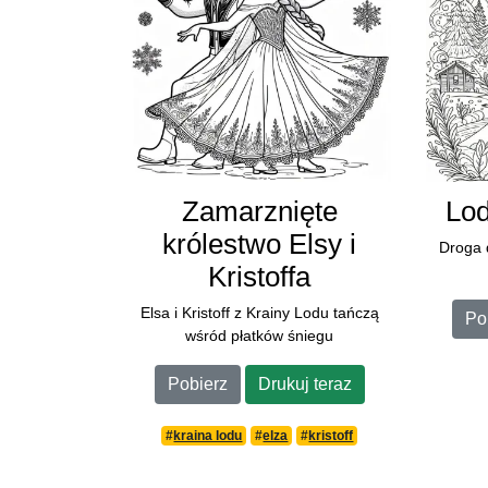
Zamarznięte
Lod
królestwo Elsy i
Droga 
Kristoffa
Elsa i Kristoff z Krainy Lodu tańczą
Po
wśród płatków śniegu
Pobierz
Drukuj teraz
#
kraina lodu
#
elza
#
kristoff