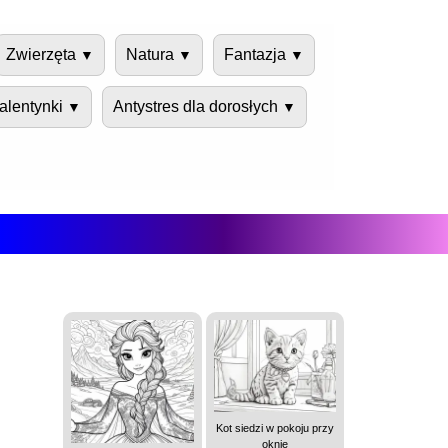
Zwierzęta
Natura
Fantazja
alentynki
Antystres dla dorosłych
Kot siedzi w pokoju przy
oknie