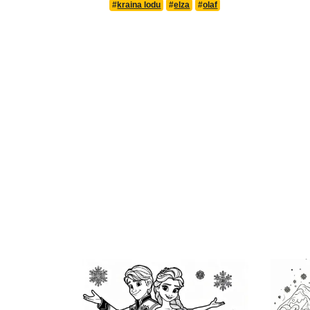
#
kraina lodu
#
elza
#
olaf