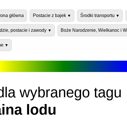
rona główna
Postacie z bajek
Środki transportu
dzie, postacie i zawody
Boże Narodzenie, Wielkanoc i W
ne
dla wybranego tagu
aina lodu