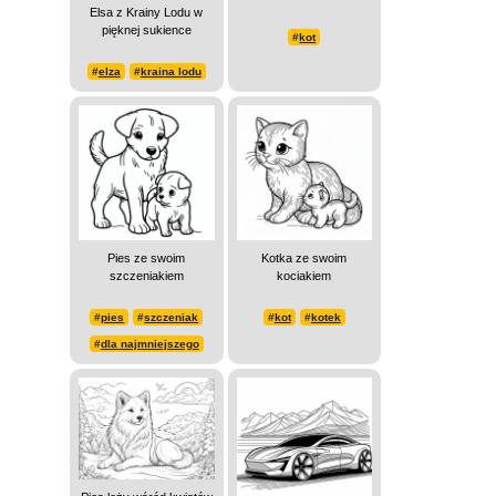
Elsa z Krainy Lodu w
pięknej sukience
#
kot
#
elza
#
kraina lodu
Pies ze swoim
Kotka ze swoim
szczeniakiem
kociakiem
#
pies
#
szczeniak
#
kot
#
kotek
#
dla najmniejszego