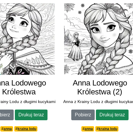
nna Lodowego
Anna Lodowego
Królestwa
Królestwa (2)
rainy Lodu z długimi kucykami
Anna z Krainy Lodu z długimi kucyka
bierz
Drukuj teraz
Pobierz
Drukuj teraz
#
anna
#
kraina lodu
#
anna
#
kraina lodu