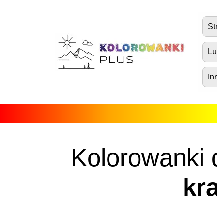
Strona główna
St
Postacie z bajek
Lu
Środki transportu
In
Zwierzęta
Natura
Fantazja
Ludzie, postacie i zawody
Kolorowanki 
Boże Narodzenie, Wielkanoc i
Walentynki
kr
Antystres dla dorosłych
Inne