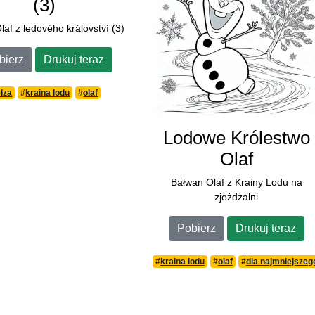
(3)
laf z ledového království (3)
bierz
Drukuj teraz
elza
#
kraina lodu
#
olaf
Lodowe Królestwo
Olaf
Bałwan Olaf z Krainy Lodu na
zjeżdżalni
Pobierz
Drukuj teraz
#
kraina lodu
#
olaf
#
dla najmniejszeg