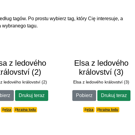
ług tagów. Po prostu wybierz tag, który Cię interesuje, a
a wybranego tagu.
sa z ledového
Elsa z ledového
království (2)
království (3)
 z ledového království (2)
Elsa z ledového království (3)
bierz
Drukuj teraz
Pobierz
Drukuj teraz
#
elza
#
kraina lodu
#
elza
#
kraina lodu