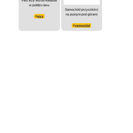
Pies leży wśród kwiatów
w pobliżu lasu
Samochód przyszłości
na pustyni pod górami
#
pies
#
samochód