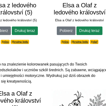
sa z ledového
Elsa a Olaf z
království (5)
ledového království
 z ledového království (5)
Elsa a Olaf z ledového království
bierz
Drukuj teraz
Pobierz
Drukuj teraz
#
elza
#
kraina lodu
#
elza
#
kraina lodu
#
olaf
 na znalezienie kolorowanek pasujących do Twoich
zedszkolaków i uczniów szkół średnich. Są zabawne, wciągające
 umiejętności motoryczne. Wydrukuj już dziś obrazek do
się kreatywnością.
Elsa a Olaf z
ového království