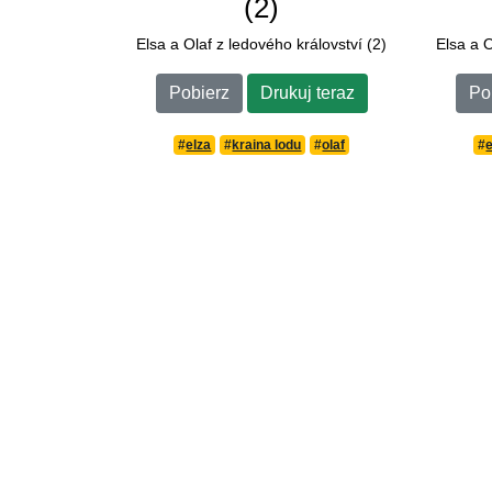
(2)
Elsa a Olaf z ledového království (2)
Elsa a O
Pobierz
Drukuj teraz
Po
#
elza
#
kraina lodu
#
olaf
#