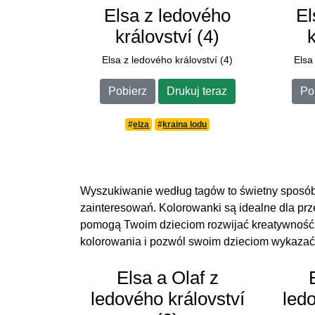
Elsa z ledového
El
království (4)
Elsa z ledového království (4)
Elsa
Pobierz
Drukuj teraz
Po
#
elza
#
kraina lodu
Wyszukiwanie według tagów to świetny sposób
zainteresowań. Kolorowanki są idealne dla pr
pomogą Twoim dzieciom rozwijać kreatywność i
kolorowania i pozwól swoim dzieciom wykazać 
Elsa a Olaf z
ledového království
led