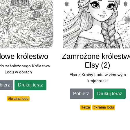
owe królestwo
Zamrożone królestw
Elsy (2)
do zaśnieżonego Królestwa
Lodu w górach
Elsa z Krainy Lodu w zimowym
krajobrazie
bierz
Drukuj teraz
Pobierz
Drukuj teraz
#
kraina lodu
#
elza
#
kraina lodu