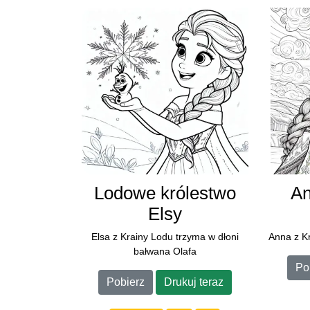
Lodowe królestwo
A
Elsy
Elsa z Krainy Lodu trzyma w dłoni
Anna z K
bałwana Olafa
Po
Pobierz
Drukuj teraz