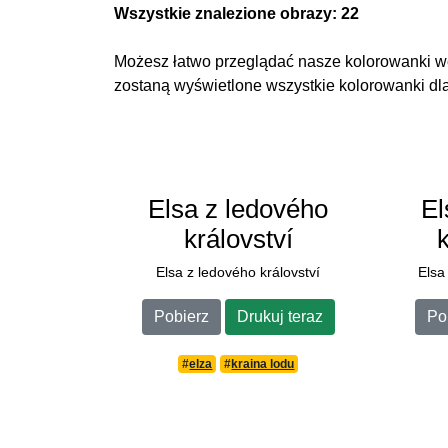
Wszystkie znalezione obrazy: 22
Możesz łatwo przeglądać nasze kolorowanki wed
zostaną wyświetlone wszystkie kolorowanki dl
Elsa z ledového
El
království
Elsa z ledového království
Elsa
Pobierz
Drukuj teraz
Po
#
elza
#
kraina lodu