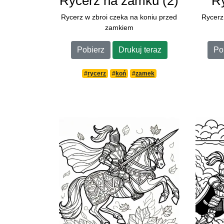
Rycerz na zamku (2)
R
Rycerz w zbroi czeka na koniu przed
Rycerz
zamkiem
Pobierz
Drukuj teraz
Po
#
rycerz
#
koń
#
zamek