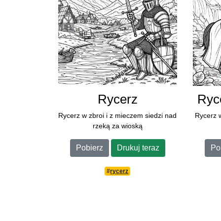
Rycerz
Ryce
Rycerz w zbroi i z mieczem siedzi nad
Rycerz 
rzeką za wioską
Pobierz
Drukuj teraz
Po
#
rycerz