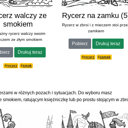
cerz walczy ze
Rycerz na zamku (5
smokiem
Rycerz w zbroi i z mieczem stoi prz
zamkiem
żny rycerz walczy swoim
eczem ze złym smokiem
Pobierz
Drukuj teraz
bierz
Drukuj teraz
#
rycerz
#
zamek
#
rycerz
#
smok
cerzami w różnych pozach i sytuacjach. Do wyboru masz
 smokiem, ratującym księżniczkę lub po prostu stojącym w zbro