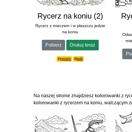
Rycerz na koniu (2)
Ry
Rycerz z mieczem i w płaszczu jedzie
na koniu
Odwa
mi
Pobierz
Drukuj teraz
Po
#
rycerz
#
koń
Na naszej stronie znajdziesz kolorowanki z ry
kolorowanki z rycerzem na koniu, walczącym ze