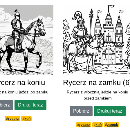
cerz na koniu
Rycerz na zamku (6
 na koniu jeździ po zamku
Rycerz z włócznią jedzie na koniu
przed zamkiem
bierz
Drukuj teraz
Pobierz
Drukuj teraz
#
rycerz
#
koń
#
rycerz
#
koń
#
zamek