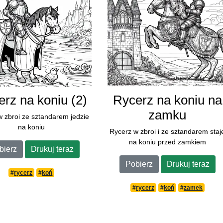
rz na koniu (2)
Rycerz na koniu na
zamku
w zbroi ze sztandarem jedzie
na koniu
Rycerz w zbroi i ze sztandarem staj
na koniu przed zamkiem
bierz
Drukuj teraz
Pobierz
Drukuj teraz
#
rycerz
#
koń
#
rycerz
#
koń
#
zamek