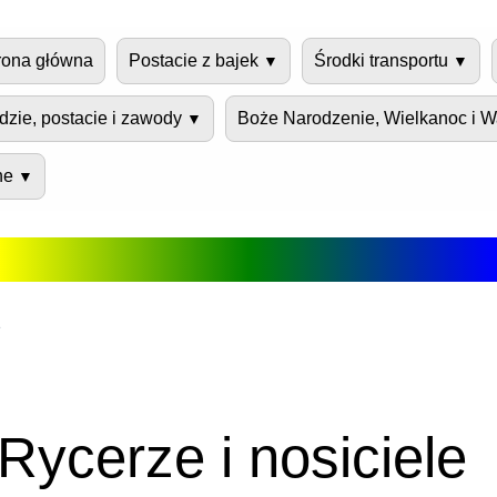
rona główna
Postacie z bajek
Środki transportu
dzie, postacie i zawody
Boże Narodzenie, Wielkanoc i W
ne
e
Rycerze i nosiciele