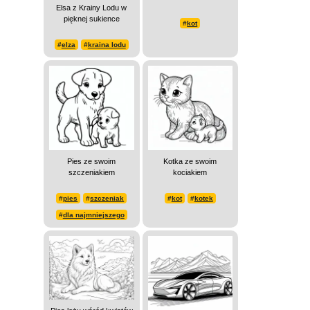
Elsa z Krainy Lodu w
pięknej sukience
#
kot
#
elza
#
kraina lodu
Pies ze swoim
Kotka ze swoim
szczeniakiem
kociakiem
#
pies
#
szczeniak
#
kot
#
kotek
#
dla najmniejszego