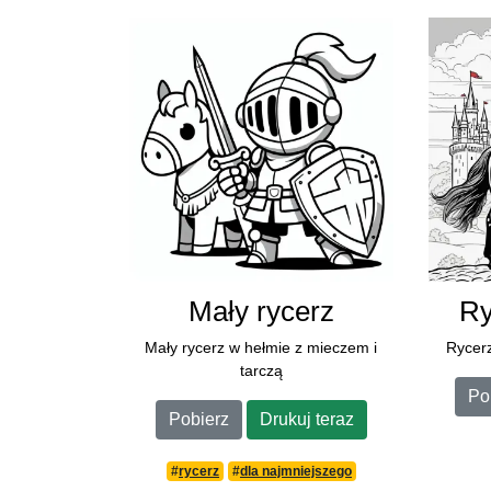
Mały rycerz
Ry
Mały rycerz w hełmie z mieczem i
Rycerz
tarczą
Po
Pobierz
Drukuj teraz
#
rycerz
#
dla najmniejszego