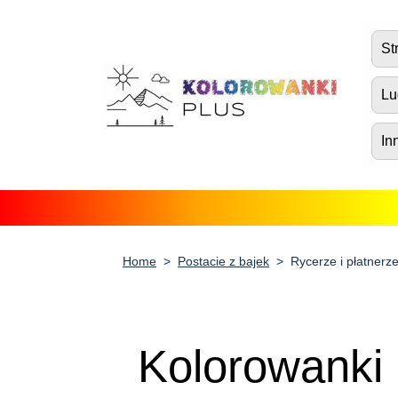
Strona główna
St
Postacie z bajek
Lu
Środki transportu
In
Zwierzęta
Natura
Fantazja
Home
Postacie z bajek
Rycerze i płatnerz
Ludzie, postacie i zawody
Boże Narodzenie, Wielkanoc i
Walentynki
Kolorowanki 
Antystres dla dorosłych
Inne