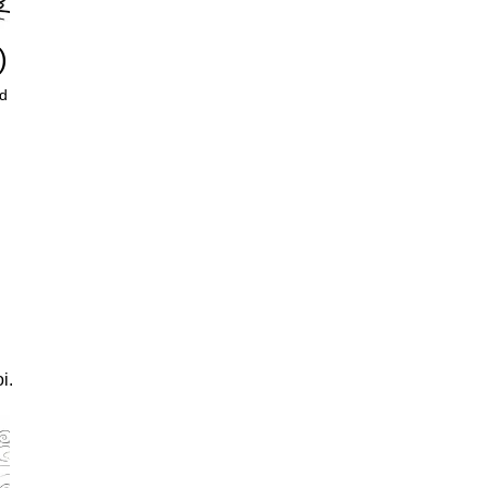
)
ed
i.