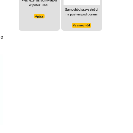
Pies leży wśród kwiatów
w pobliżu lasu
Samochód przyszłości
na pustyni pod górami
#
pies
#
samochód
 o