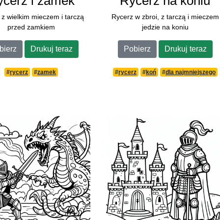
ycerz i zamek
Rycerz na koniu
 z wielkim mieczem i tarczą
Rycerz w zbroi, z tarczą i mieczem
przed zamkiem
jedzie na koniu
bierz
Drukuj teraz
Pobierz
Drukuj teraz
#
rycerz
#
zamek
#
rycerz
#
koń
#
dla najmniejszego