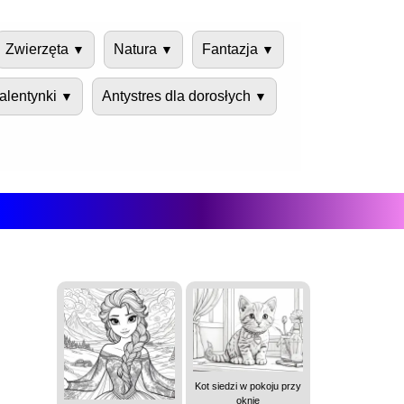
Zwierzęta
Natura
Fantazja
alentynki
Antystres dla dorosłych
Kot siedzi w pokoju przy
oknie