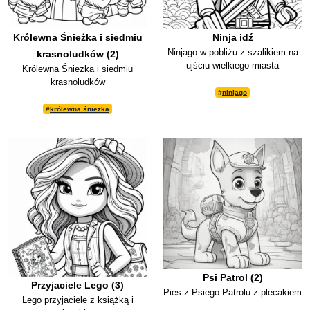
Królewna Śnieżka i siedmiu
Ninja idź
Ninjago w pobliżu z szalikiem na
krasnoludków (2)
ujściu wielkiego miasta
Królewna Śnieżka i siedmiu
krasnoludków
#
ninjago
#
królewna śnieżka
Psi Patrol (2)
Przyjaciele Lego (3)
Pies z Psiego Patrolu z plecakiem
Lego przyjaciele z książką i