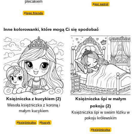
plecakiem
#
psi patrol
#
lego friends
Inne kolorowanki, które mogą Ci się spodobać
Księżniczka z kucykiem (2)
Księżniczka śpi w małym
Wesoła księżniczka z koroną i
pokoju (2)
małym kucykiem
Księżniczka śpi w swoim łóżku w
pokoju królewskim
#
księżniczka
#
kucyk
#
księżniczka