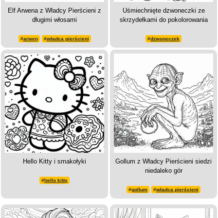
Elf Arwena z Władcy Pierścieni z
Uśmiechnięte dzwoneczki ze
długimi włosami
skrzydełkami do pokolorowania
#
arwen
#
władca pierścieni
#
dzwoneczek
Hello Kitty i smakołyki
Gollum z Władcy Pierścieni siedzi
niedaleko gór
#
hello kitty
#
gollum
#
władca pierścieni