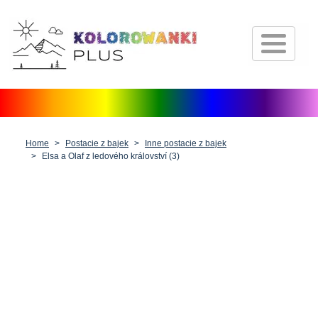
Strona główna
Postacie z bajek
Środki transportu
Zwierzęta
Home
Postacie z bajek
Inne postacie z bajek
Natura
Elsa a Olaf z ledového království (3)
Fantazja
Ludzie, postacie i zawody
Boże Narodzenie, Wielkanoc i
Walentynki
Antystres dla dorosłych
Inne