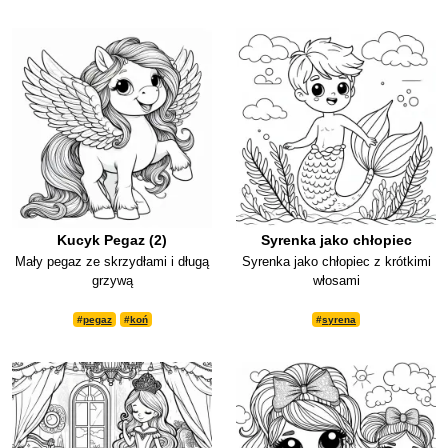
Kucyk Pegaz (2)
Syrenka jako chłopiec
Mały pegaz ze skrzydłami i długą
Syrenka jako chłopiec z krótkimi
grzywą
włosami
#
pegaz
#
koń
#
syrena