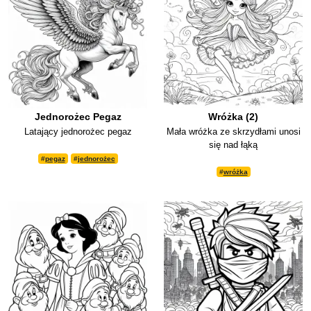
Jednorożec Pegaz
Wróżka (2)
Latający jednorożec pegaz
Mała wróżka ze skrzydłami unosi
się nad łąką
#
pegaz
#
jednorożec
#
wróżka