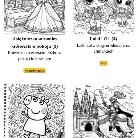
Księżniczka w swoim
Lalki LOL (4)
Lalki Lol z długimi włosami na
królewskim pokoju (3)
chmurkach
Księżniczka w swoim łóżku w
pokoju królewskim
#
lol
#
księżniczka