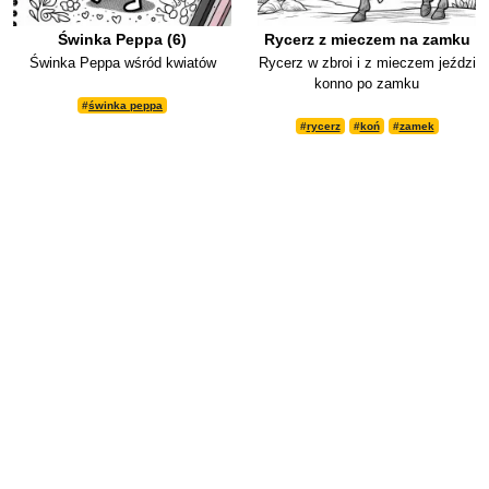
Świnka Peppa (6)
Rycerz z mieczem na zamku
Świnka Peppa wśród kwiatów
Rycerz w zbroi i z mieczem jeździ
konno po zamku
#
świnka peppa
#
rycerz
#
koń
#
zamek