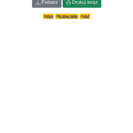
Pobierz
Drukuj teraz
#
elza
#
kraina lodu
#
olaf