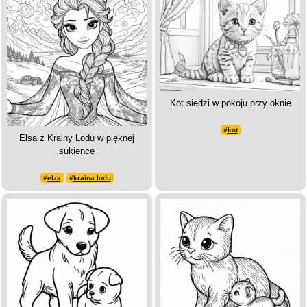
Kot siedzi w pokoju przy oknie
#
kot
Elsa z Krainy Lodu w pięknej
sukience
#
elza
#
kraina lodu