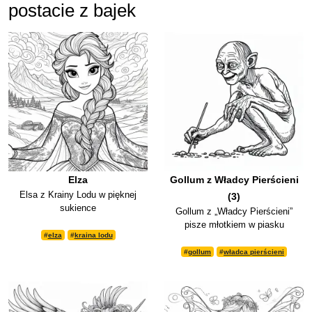
postacie z bajek
Elza
Gollum z Władcy Pierścieni
Elsa z Krainy Lodu w pięknej
(3)
sukience
Gollum z „Władcy Pierścieni”
pisze młotkiem w piasku
#
elza
#
kraina lodu
#
gollum
#
władca pierścieni