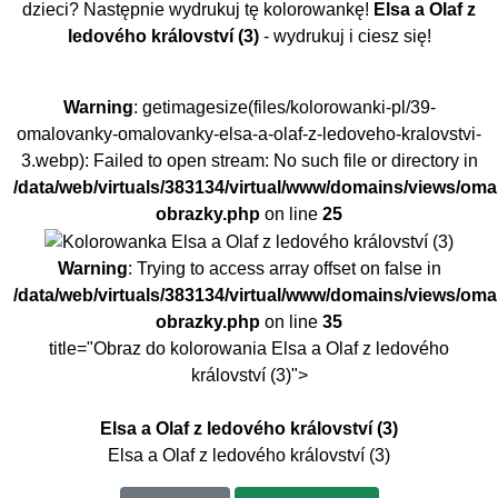
dzieci? Następnie wydrukuj tę kolorowankę!
Elsa a Olaf z
ledového království (3)
- wydrukuj i ciesz się!
Warning
: getimagesize(files/kolorowanki-pl/39-
omalovanky-omalovanky-elsa-a-olaf-z-ledoveho-kralovstvi-
3.webp): Failed to open stream: No such file or directory in
/data/web/virtuals/383134/virtual/www/domains/views/om
obrazky.php
on line
25
Warning
: Trying to access array offset on false in
/data/web/virtuals/383134/virtual/www/domains/views/om
obrazky.php
on line
35
title="Obraz do kolorowania Elsa a Olaf z ledového
království (3)">
Elsa a Olaf z ledového království (3)
Elsa a Olaf z ledového království (3)