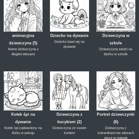
animacyjna
Dziecko na dywanie
Dziewczyna w
Dziecko bawi się na
dziewczyna (5)
szkole
dywanie
Anime dziewczyna z
Dziewczyna siedzi na
długimi włosami
biurku w szkole
Kotek śpi na
Dziewczyna z
Portret dziewczynki
dywanie
kucykiem (2)
(6)
Kotek śpi zadowolony na
Dziewczyna ze swoim
Dziewczyna z
łóżku w pokoju
koniem
kokardkami we włosach
pisze w notesie