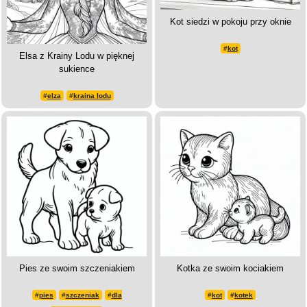
Kot siedzi w pokoju przy oknie
#
kot
Elsa z Krainy Lodu w pięknej
sukience
#
elza
#
kraina lodu
Pies ze swoim szczeniakiem
Kotka ze swoim kociakiem
#
pies
#
szczeniak
#
dla
#
kot
#
kotek