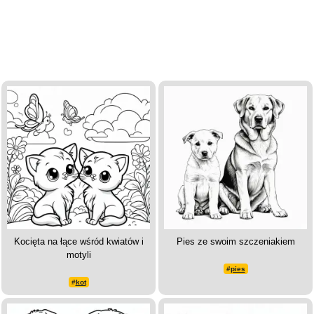
Kocięta na łące wśród kwiatów i
Pies ze swoim szczeniakiem
motyli
#
pies
#
kot