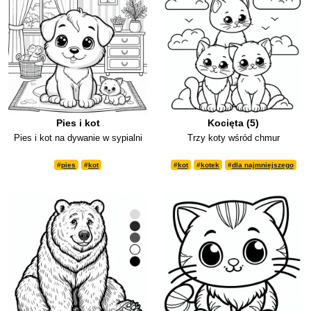
Pies i kot
Kocięta (5)
Pies i kot na dywanie w sypialni
Trzy koty wśród chmur
#
pies
#
kot
#
kot
#
kotek
#
dla najmniejszego