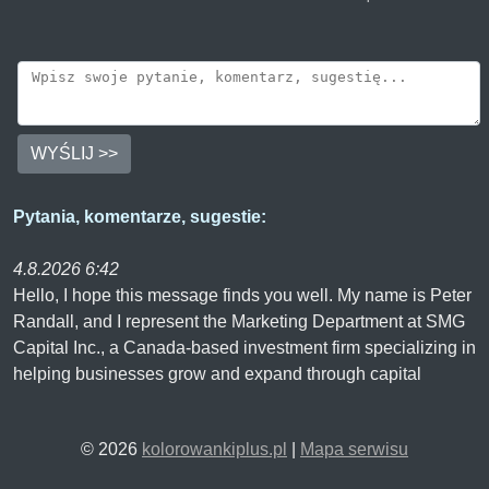
WYŚLIJ >>
Pytania, komentarze, sugestie:
4.8.2026 6:42
Hello, I hope this message finds you well. My name is Peter
Randall, and I represent the Marketing Department at SMG
Capital Inc., a Canada-based investment firm specializing in
helping businesses grow and expand through capital
investments. We support businesses with Flexible business
financing, Growth capital investment and Custom financing
© 2026
kolorowankiplus.pl
|
Mapa serwisu
solutions that align with all strategic business goals. As part
of our ongoing global expansion we are currently looking for