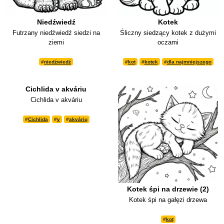
Niedźwiedź
Kotek
Futrzany niedźwiedź siedzi na
Śliczny siedzący kotek z dużymi
ziemi
oczami
#
niedźwiedź
#
kot
#
kotek
#
dla najmniejszego
Cichlida v akváriu
Cichlida v akváriu
#
Cichlida
#
v
#
akváriu
Kotek śpi na drzewie (2)
Kotek śpi na gałęzi drzewa
#
kot