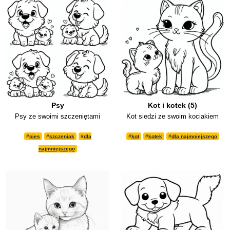
Psy
Kot i kotek (5)
Psy ze swoimi szczeniętami
Kot siedzi ze swoim kociakiem
#
pies
#
szczeniak
#
dla
#
kot
#
kotek
#
dla najmniejszego
najmniejszego