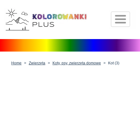
Strona główna
Postacie z bajek
Środki transportu
Zwierzęta
Home
Zwierzęta
Koty, psy, zwierzęta domowe
Kot (3)
Natura
Fantazja
Ludzie, postacie i zawody
Boże Narodzenie, Wielkanoc i
Walentynki
Antystres dla dorosłych
Inne