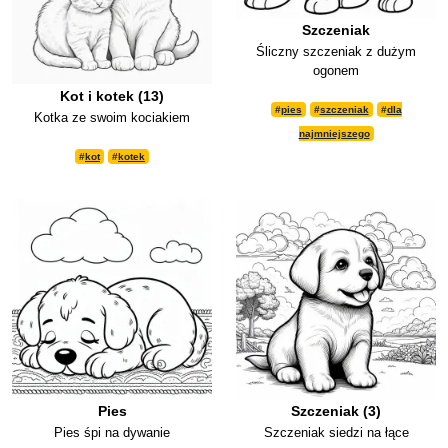
Szczeniak
Śliczny szczeniak z dużym
ogonem
Kot i kotek (13)
#
pies
#
szczeniak
#
dla
Kotka ze swoim kociakiem
najmniejszego
#
kot
#
kotek
Pies
Szczeniak (3)
Pies śpi na dywanie
Szczeniak siedzi na łące