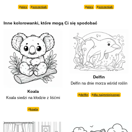
#
pies
#
szczeniak
#
pies
#
szczeniak
Inne kolorowanki, które mogą Ci się spodobać
Delfin
Delfin na dnie morza wśród roślin
Koala
#
delfin
#
dla najmniejszego
Koala siedzi na kłodzie z liśćmi
#
koala