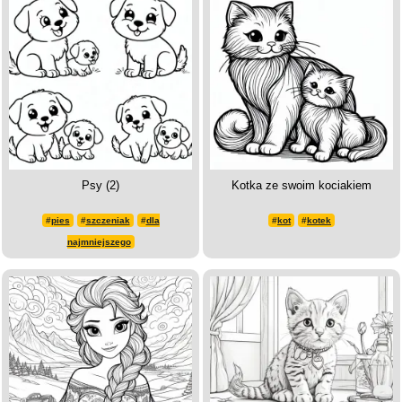
Psy (2)
Kotka ze swoim kociakiem
#
pies
#
szczeniak
#
dla
#
kot
#
kotek
najmniejszego