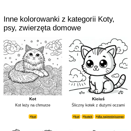
Inne kolorowanki z kategorii Koty,
psy, zwierzęta domowe
Kot
Kiciuś
Kot leży na chmurze
Śliczny kotek z dużymi oczami
#
kot
#
kot
#
kotek
#
dla najmniejszego